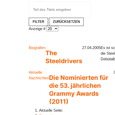
FILTER
ZURÜCKSETZEN
Anzeige #
Biografien
27.04.2005
Es ist s
The
die Stee
Debütalb
Steeldrivers
Aktuelle
Die Nominierten für
Nachrichten
die 53. jährlichen
Grammy Awards
(2011)
Aktuelle Seite: