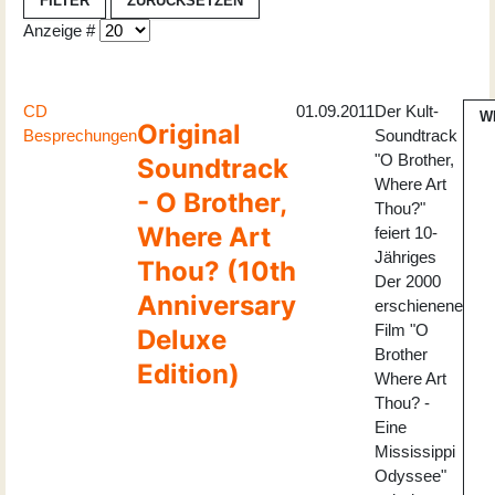
FILTER
ZURÜCKSETZEN
Anzeige #
CD
01.09.2011
Der Kult-
W
Original
Besprechungen
Soundtrack
"O Brother,
Soundtrack
Where Art
- O Brother,
Thou?"
Where Art
feiert 10-
Jähriges
Thou? (10th
Der 2000
Anniversary
erschienene
Film "O
Deluxe
Brother
Edition)
Where Art
Thou? -
Eine
Mississippi
Odyssee"