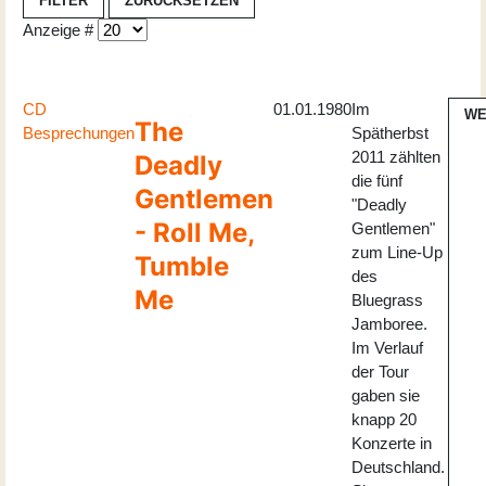
FILTER
ZURÜCKSETZEN
Anzeige #
CD
01.01.1980
Im
WE
The
Besprechungen
Spätherbst
2011 zählten
Deadly
die fünf
Gentlemen
"Deadly
- Roll Me,
Gentlemen"
zum Line-Up
Tumble
des
Me
Bluegrass
Jamboree.
Im Verlauf
der Tour
gaben sie
knapp 20
Konzerte in
Deutschland.