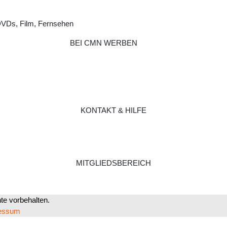
DVDs, Film, Fernsehen
BEI CMN WERBEN
KONTAKT & HILFE
MITGLIEDSBEREICH
e vorbehalten.
essum