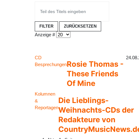
FILTER
ZURÜCKSETZEN
Anzeige #
CD
24.08
Rosie Thomas -
Besprechungen
These Friends
Of Mine
Kolumnen
Die Lieblings-
&
Reportagen
Weihnachts-CDs der
Redakteure von
CountryMusicNews.d