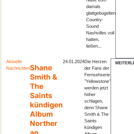
damals
glattgebügelten
Country-
Sound
Nashvilles voll
hatten,
ließen...
Aktuelle
24.01.2024
Die Herzen
WEITERL
Shane
Nachrichten
der Fans der
Fernsehserie
Smith &
"Yellowstone"
The
werden jetzt
Saints
höher
schlagen,
kündigen
denn Shane
Album
Smith & The
Saints
Norther
kündigen
an
Album