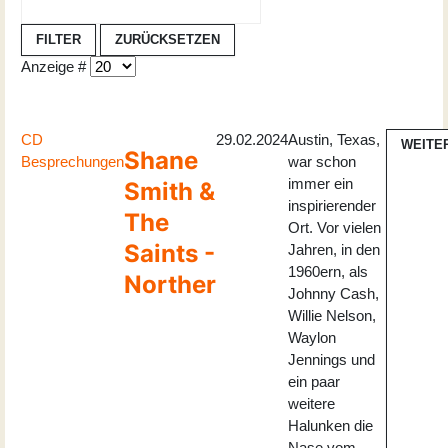
FILTER
ZURÜCKSETZEN
Anzeige #
CD
29.02.2024
Austin, Texas,
WEITE
Shane
Besprechungen
war schon
immer ein
Smith &
inspirierender
The
Ort. Vor vielen
Saints -
Jahren, in den
1960ern, als
Norther
Johnny Cash,
Willie Nelson,
Waylon
Jennings und
ein paar
weitere
Halunken die
Nase vom