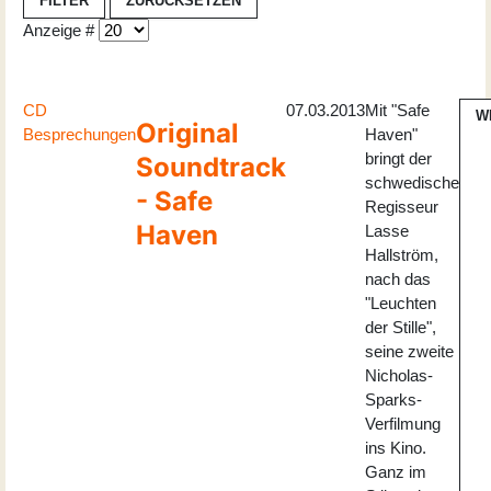
FILTER
ZURÜCKSETZEN
Anzeige #
CD
07.03.2013
Mit "Safe
W
Original
Besprechungen
Haven"
bringt der
Soundtrack
schwedische
- Safe
Regisseur
Haven
Lasse
Hallström,
nach das
"Leuchten
der Stille",
seine zweite
Nicholas-
Sparks-
Verfilmung
ins Kino.
Ganz im