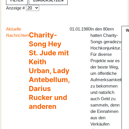
FILTER
ZURÜCKSETZEN
Anzeige #
Aktuelle
01.01.1980
In den 80ern
W
Charity-
Nachrichten
hatten Charity-
Songs geradezu
Song Hey
Hochkonjunktur.
St. Jude mit
Für diverse
Keith
Projekte war es
der beste Weg,
Urban, Lady
um öffentliche
Antebellum,
Aufmerksamkeit
zu bekommen
Darius
und natürlich
Rucker und
auch Geld zu
anderen
sammeln, denn
die Einnahmen
aus den
Verkäufen