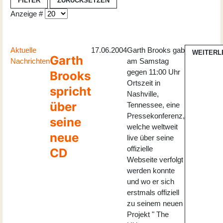
FILTER
ZURÜCKSETZEN
Anzeige #
Aktuelle
17.06.2004
Garth Brooks gab
WEITERL
Garth
Nachrichten
am Samstag
gegen 11:00 Uhr
Brooks
Ortszeit in
spricht
Nashville,
über
Tennessee, eine
Pressekonferenz,
seine
welche weltweit
neue
live über seine
offizielle
CD
Webseite verfolgt
werden konnte
und wo er sich
erstmals offiziell
zu seinem neuen
Projekt " The