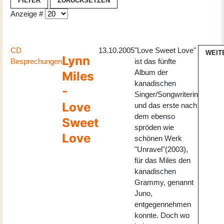
FILTER
ZURÜCKSETZEN
Anzeige #
CD
13.10.2005
"Love Sweet Love"
WEIT
Lynn
Besprechungen
ist das fünfte
Album der
Miles
kanadischen
-
Singer/Songwriterin
Love
und das erste nach
dem ebenso
Sweet
spröden wie
Love
schönen Werk
"Unravel"(2003),
für das Miles den
kanadischen
Grammy, genannt
Juno,
entgegennehmen
konnte. Doch wo