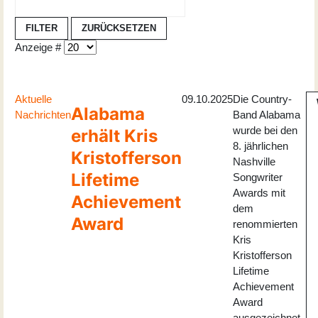
FILTER
ZURÜCKSETZEN
Anzeige #
Aktuelle
09.10.2025
Die Country-
Alabama
Nachrichten
Band Alabama
wurde bei den
erhält Kris
8. jährlichen
Kristofferson
Nashville
Lifetime
Songwriter
Awards mit
Achievement
dem
Award
renommierten
Kris
Kristofferson
Lifetime
Achievement
Award
ausgezeichnet,