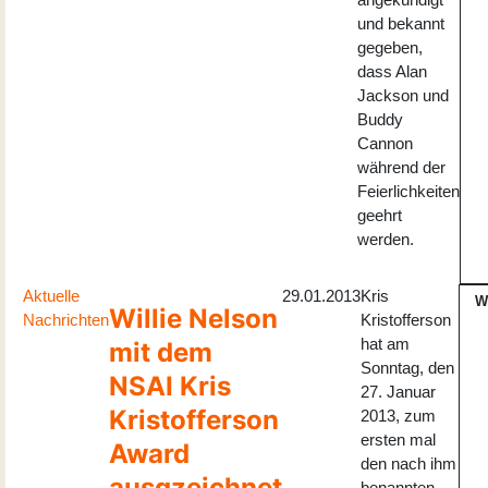
und bekannt
gegeben,
dass Alan
Jackson und
Buddy
Cannon
während der
Feierlichkeiten
geehrt
werden.
Aktuelle
29.01.2013
Kris
W
Willie Nelson
Nachrichten
Kristofferson
hat am
mit dem
Sonntag, den
NSAI Kris
27. Januar
Kristofferson
2013, zum
ersten mal
Award
den nach ihm
ausgzeichnet
benannten