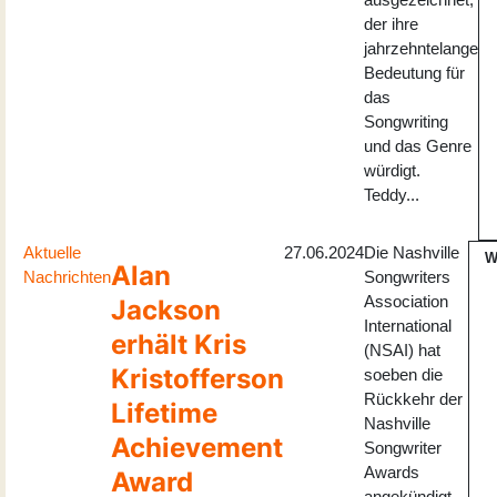
der ihre
jahrzehntelange
Bedeutung für
das
Songwriting
und das Genre
würdigt.
Teddy...
Aktuelle
27.06.2024
Die Nashville
W
Alan
Nachrichten
Songwriters
Association
Jackson
International
erhält Kris
(NSAI) hat
Kristofferson
soeben die
Rückkehr der
Lifetime
Nashville
Achievement
Songwriter
Awards
Award
angekündigt