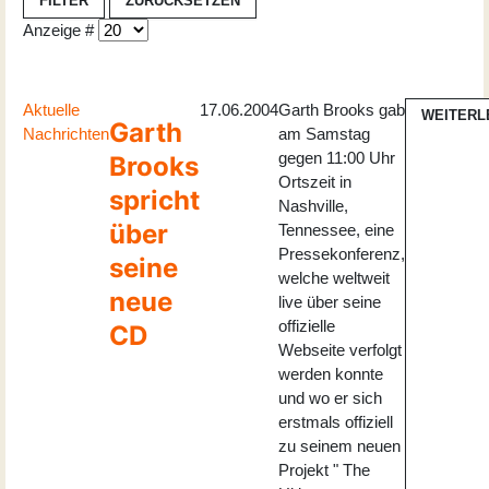
FILTER
ZURÜCKSETZEN
Anzeige #
Aktuelle
17.06.2004
Garth Brooks gab
WEITERL
Garth
Nachrichten
am Samstag
gegen 11:00 Uhr
Brooks
Ortszeit in
spricht
Nashville,
über
Tennessee, eine
Pressekonferenz,
seine
welche weltweit
neue
live über seine
offizielle
CD
Webseite verfolgt
werden konnte
und wo er sich
erstmals offiziell
zu seinem neuen
Projekt " The