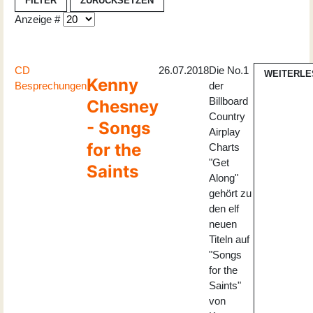
FILTER
ZURÜCKSETZEN
Anzeige #
CD
26.07.2018
Die No.1
WEITERLE
Kenny
Besprechungen
der
Billboard
Chesney
Country
- Songs
Airplay
for the
Charts
"Get
Saints
Along"
gehört zu
den elf
neuen
Titeln auf
"Songs
for the
Saints"
von