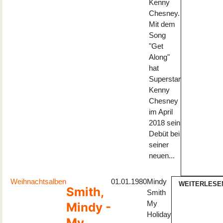
Kenny
Chesney.
Mit dem
Song
"Get
Along"
hat
Superstar
Kenny
Chesney
im April
2018 sein
Debüt bei
seiner
neuen...
Weihnachtsalben
01.01.1980
Mindy
WEITERLESE
Smith,
Smith
My
Mindy -
Holiday
My