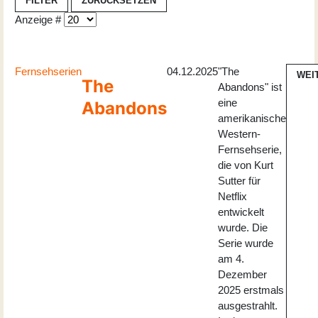
FILTER
ZURÜCKSETZEN
Anzeige #
Fernsehserien
04.12.2025
"The
WEI
The
Abandons" ist
eine
Abandons
amerikanische
Western-
Fernsehserie,
die von Kurt
Sutter für
Netflix
entwickelt
wurde. Die
Serie wurde
am 4.
Dezember
2025 erstmals
ausgestrahlt.