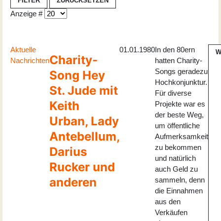
FILTER
ZURÜCKSETZEN
Anzeige #
Aktuelle
01.01.1980
In den 80ern
W
Charity-
Nachrichten
hatten Charity-
Songs geradezu
Song Hey
Hochkonjunktur.
St. Jude mit
Für diverse
Keith
Projekte war es
der beste Weg,
Urban, Lady
um öffentliche
Antebellum,
Aufmerksamkeit
zu bekommen
Darius
und natürlich
Rucker und
auch Geld zu
anderen
sammeln, denn
die Einnahmen
aus den
Verkäufen