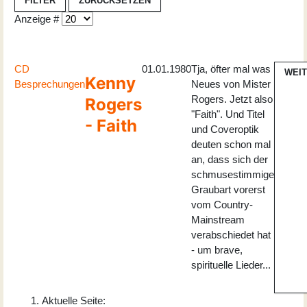
FILTER
ZURÜCKSETZEN
Anzeige #
CD
01.01.1980
Tja, öfter mal was
WEI
Kenny
Besprechungen
Neues von Mister
Rogers. Jetzt also
Rogers
"Faith". Und Titel
- Faith
und Coveroptik
deuten schon mal
an, dass sich der
schmusestimmige
Graubart vorerst
vom Country-
Mainstream
verabschiedet hat
- um brave,
spirituelle Lieder...
Aktuelle Seite: