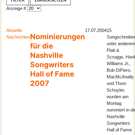
FILTER
ZURÜCKSETZEN
Anzeige #
Aktuelle
17.07.2004
15
Nominierungen
Nachrichten
Songschreiber
unter andere
für die
Flatt &
Nashville
Scruggs, Han
Songwriters
Williams Jr.,
Bob DiPiero,
Hall of Fame
MacMcAnally
2007
und Thom
Schuyler,
wurden am
Montag
nominiert in di
Nashville
Songwriters
Hall of Fame