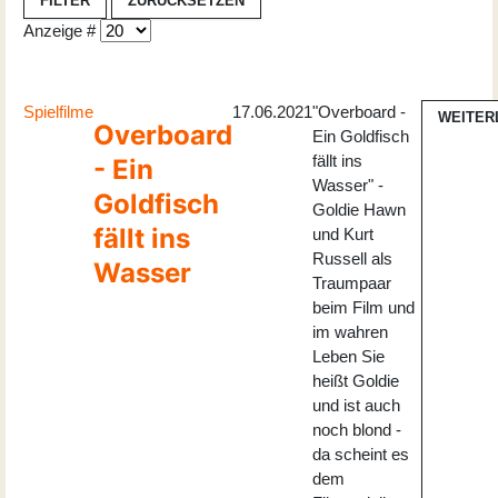
FILTER
ZURÜCKSETZEN
Anzeige #
Spielfilme
17.06.2021
"Overboard -
WEITER
Overboard
Ein Goldfisch
fällt ins
- Ein
Wasser" -
Goldfisch
Goldie Hawn
fällt ins
und Kurt
Russell als
Wasser
Traumpaar
beim Film und
im wahren
Leben Sie
heißt Goldie
und ist auch
noch blond -
da scheint es
dem