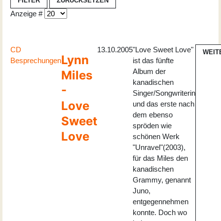
FILTER
ZURÜCKSETZEN
Anzeige #
CD
13.10.2005
"Love Sweet Love"
WEIT
Lynn
Besprechungen
ist das fünfte
Album der
Miles
kanadischen
-
Singer/Songwriterin
Love
und das erste nach
dem ebenso
Sweet
spröden wie
Love
schönen Werk
"Unravel"(2003),
für das Miles den
kanadischen
Grammy, genannt
Juno,
entgegennehmen
konnte. Doch wo