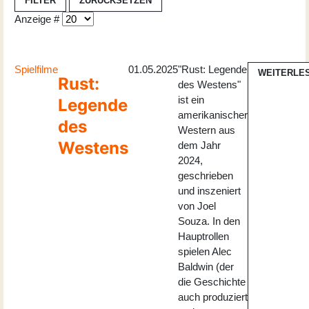
FILTER
ZURÜCKSETZEN
Anzeige #
Spielfilme
01.05.2025
"Rust: Legende
WEITERLE
Rust:
des Westens"
ist ein
Legende
amerikanischer
des
Western aus
Westens
dem Jahr
2024,
geschrieben
und inszeniert
von Joel
Souza. In den
Hauptrollen
spielen Alec
Baldwin (der
die Geschichte
auch produziert