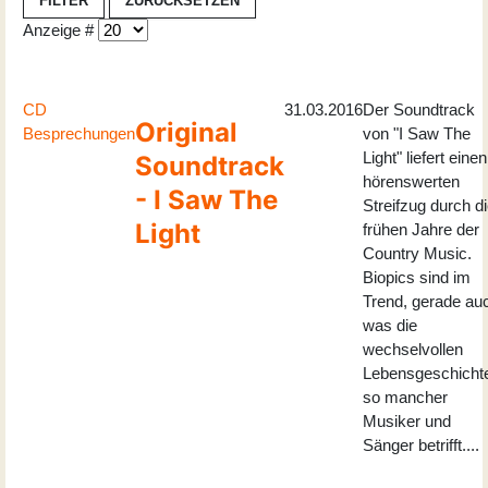
FILTER
ZURÜCKSETZEN
Anzeige #
CD
31.03.2016
Der Soundtrack
Original
Besprechungen
von "I Saw The
Light" liefert einen
Soundtrack
hörenswerten
- I Saw The
Streifzug durch d
Light
frühen Jahre der
Country Music.
Biopics sind im
Trend, gerade au
was die
wechselvollen
Lebensgeschicht
so mancher
Musiker und
Sänger betrifft....