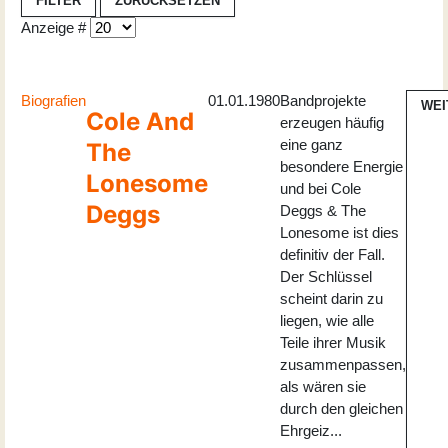
FILTER
ZURÜCKSETZEN
Anzeige #
Biografien
01.01.1980
Bandprojekte
WEI
Cole And
erzeugen häufig
eine ganz
The
besondere Energie
Lonesome
und bei Cole
Deggs
Deggs & The
Lonesome ist dies
definitiv der Fall.
Der Schlüssel
scheint darin zu
liegen, wie alle
Teile ihrer Musik
zusammenpassen,
als wären sie
durch den gleichen
Ehrgeiz...