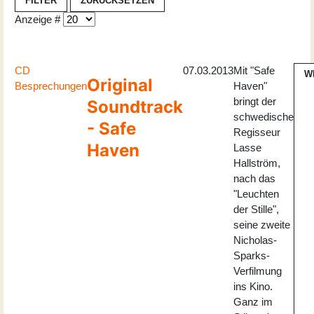
FILTER
ZURÜCKSETZEN
Anzeige #
CD
07.03.2013
Mit "Safe
W
Original
Besprechungen
Haven"
bringt der
Soundtrack
schwedische
- Safe
Regisseur
Haven
Lasse
Hallström,
nach das
"Leuchten
der Stille",
seine zweite
Nicholas-
Sparks-
Verfilmung
ins Kino.
Ganz im