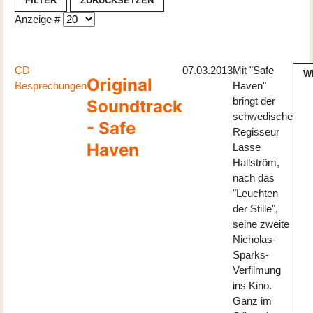
FILTER
ZURÜCKSETZEN
Anzeige #
CD
07.03.2013
Mit "Safe
W
Original
Besprechungen
Haven"
bringt der
Soundtrack
schwedische
- Safe
Regisseur
Haven
Lasse
Hallström,
nach das
"Leuchten
der Stille",
seine zweite
Nicholas-
Sparks-
Verfilmung
ins Kino.
Ganz im