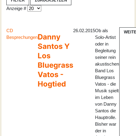
FILTER
ZURÜCKSETZEN
Anzeige #
CD
26.02.2015
Ob als
WEIT
Danny
Besprechungen
Solo-Artist
oder in
Santos Y
Begleitung
Los
seiner rein
Bluegrass
akustischen
Band Los
Vatos -
Bluegrass
Hogtied
Vatos - die
Musik spielt
im Leben
von Danny
Santos die
Hauptrolle.
Bisher war
der in