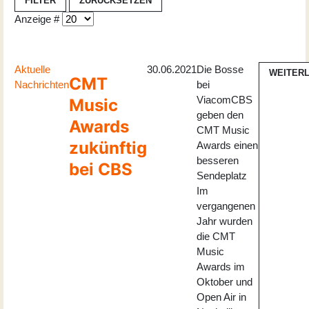
FILTER
ZURÜCKSETZEN
Anzeige #
Aktuelle
30.06.2021
Die Bosse
WEITER
CMT
Nachrichten
bei
ViacomCBS
Music
geben den
Awards
CMT Music
zukünftig
Awards einen
besseren
bei CBS
Sendeplatz
Im
vergangenen
Jahr wurden
die CMT
Music
Awards im
Oktober und
Open Air in