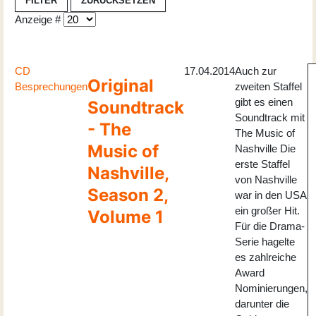
FILTER
ZURÜCKSETZEN
Anzeige #
CD
17.04.2014
Auch zur
Original
Besprechungen
zweiten Staffel
gibt es einen
Soundtrack
Soundtrack mit
- The
The Music of
Music of
Nashville Die
erste Staffel
Nashville,
von Nashville
Season 2,
war in den USA
ein großer Hit.
Volume 1
Für die Drama-
Serie hagelte
es zahlreiche
Award
Nominierungen,
darunter die