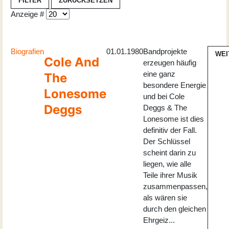
FILTER
ZURÜCKSETZEN
Anzeige #
Biografien
01.01.1980
Bandprojekte
WEI
Cole And
erzeugen häufig
eine ganz
The
besondere Energie
Lonesome
und bei Cole
Deggs
Deggs & The
Lonesome ist dies
definitiv der Fall.
Der Schlüssel
scheint darin zu
liegen, wie alle
Teile ihrer Musik
zusammenpassen,
als wären sie
durch den gleichen
Ehrgeiz...