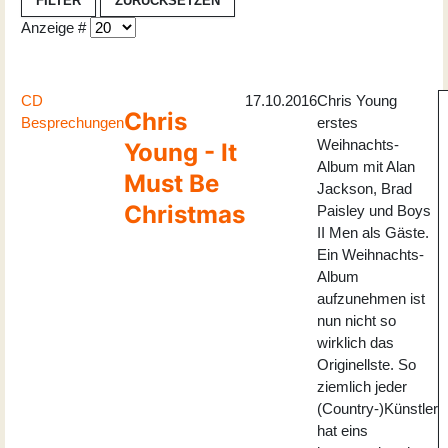
FILTER
ZURÜCKSETZEN
Anzeige #
CD
17.10.2016
Chris Young
Chris
Besprechungen
erstes
Weihnachts-
Young - It
Album mit Alan
Must Be
Jackson, Brad
Christmas
Paisley und Boys
II Men als Gäste.
Ein Weihnachts-
Album
aufzunehmen ist
nun nicht so
wirklich das
Originellste. So
ziemlich jeder
(Country-)Künstler
hat eins