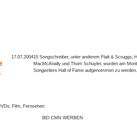
17.07.2004
15 Songschreiber, unter anderem Flatt & Scruggs, H
e
MacMcAnally und Thom Schuyler, wurden am Montag 
Songwriters Hall of Fame aufgenommen zu werden
s
DVDs, Film, Fernsehen
BEI CMN WERBEN