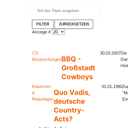
FILTER
ZURÜCKSETZEN
Anzeige #
CD
30.03.2007
Die 
BBQ -
Besprechungen
Gan
Hin
Großstadt
Cowboys
Kolumnen
01.01.1980
Zu
Quo Vadis,
&
"M
Reportagen
Ein
deutsche
Country-
Acts?