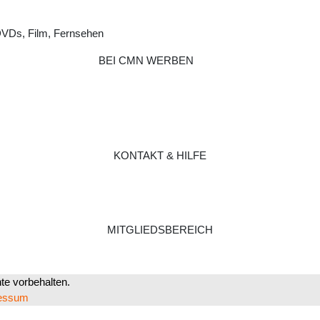
DVDs, Film, Fernsehen
BEI CMN WERBEN
KONTAKT & HILFE
MITGLIEDSBEREICH
e vorbehalten.
essum