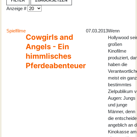
FILTER
ZURÜCKSETZEN
Anzeige #
Spielfilme
07.03.2013
Wenn
Cowgirls and
Hollywood sei
großen
Angels - Ein
Kinofilme
himmlisches
produziert, da
Pferdeabenteuer
haben die
Verantwortlich
meist ein ganz
bestimmtes
Zielpublikum v
Augen: Jungs
und junge
Männer, denn
die entscheid
angeblich an d
Kinokasse am