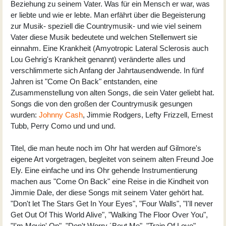
Beziehung zu seinem Vater. Was für ein Mensch er war, was
er liebte und wie er lebte. Man erfährt über die Begeisterung
zur Musik- speziell die Countrymusik- und wie viel seinem
Vater diese Musik bedeutete und welchen Stellenwert sie
einnahm. Eine Krankheit (Amyotropic Lateral Sclerosis auch
Lou Gehrig's Krankheit genannt) veränderte alles und
verschlimmerte sich Anfang der Jahrtausendwende. In fünf
Jahren ist "Come On Back" entstanden, eine
Zusammenstellung von alten Songs, die sein Vater geliebt hat.
Songs die von den großen der Countrymusik gesungen
wurden:
Johnny Cash
, Jimmie Rodgers, Lefty Frizzell, Ernest
Tubb, Perry Como und und und.
Titel, die man heute noch im Ohr hat werden auf Gilmore's
eigene Art vorgetragen, begleitet von seinem alten Freund Joe
Ely. Eine einfache und ins Ohr gehende Instrumentierung
machen aus "Come On Back" eine Reise in die Kindheit von
Jimmie Dale, der diese Songs mit seinem Vater gehört hat.
"Don't let The Stars Get In Your Eyes", "Four Walls", "I'll never
Get Out Of This World Alive", "Walking The Floor Over You",
"I'm Movin' On", "Don't Worry ´Bout Me", "Train Of Love",