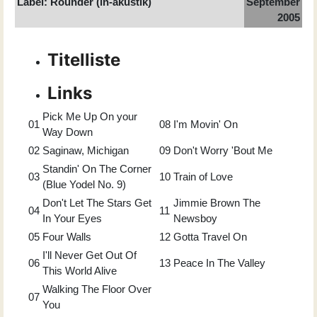
Label: Rounder (in-akustik)
September
2005
Titelliste
Links
Pick Me Up On your
01
08
I'm Movin' On
Way Down
02
Saginaw, Michigan
09
Don't Worry 'Bout Me
Standin' On The Corner
03
10
Train of Love
(Blue Yodel No. 9)
Don't Let The Stars Get
Jimmie Brown The
04
11
In Your Eyes
Newsboy
05
Four Walls
12
Gotta Travel On
I'll Never Get Out Of
06
13
Peace In The Valley
This World Alive
Walking The Floor Over
07
You