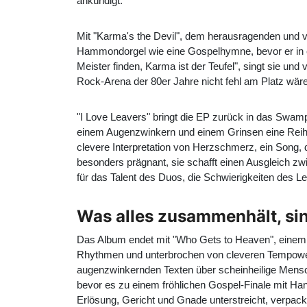
ankündigt.
Mit "Karma's the Devil", dem herausragenden und vi
Hammondorgel wie eine Gospelhymne, bevor er in e
Meister finden, Karma ist der Teufel", singt sie und
Rock-Arena der 80er Jahre nicht fehl am Platz wäre,
"I Love Leavers" bringt die EP zurück in das Swam
einem Augenzwinkern und einem Grinsen eine Reihe
clevere Interpretation von Herzschmerz, ein Song, 
besonders prägnant, sie schafft einen Ausgleich zw
für das Talent des Duos, die Schwierigkeiten des 
Was alles zusammenhält, sin
Das Album endet mit "Who Gets to Heaven", einem g
Rhythmen und unterbrochen von cleveren Tempowechse
augenzwinkernden Texten über scheinheilige Mensch
bevor es zu einem fröhlichen Gospel-Finale mit Ha
Erlösung, Gericht und Gnade unterstreicht, verpackt