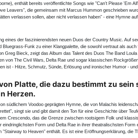
rne), enthält bereits veröffentlichte Songs wie "Can't Please 'Em All
ove Leavers", die gemeinsam mit Marcus Hummon geschrieben wurde,
ir hätten verlassen sollen, aber nicht verlassen haben" - eine Hymne 
ung eines der faszinierendsten neuen Duos der Country Music. Auf 
 Bluegrass-Funk zu einer Klangpalette, die sowohl vertraut als auch 
on Greg Bieck, zeigt das Album das Talent des Duos The Band Loula
nen von The Civil Wars, Delta Rae und sogar klassischen Rockgrößen 
n ist - Hitze, Schmutz, Sünde, Erlösung und ironischer Humor - und
 von Platte, die dazu bestimmt zu sein 
in Herzen.
er von südlichem Voodoo geprägten Hymne, die von Malachis leidensc
rettet", singt sie und gibt damit den Ton für eine Geschichte über Teuf
einem Crescendo, das die Grenze zwischen rootsigem Folk und klassi
eindringlichsten Form und Delta Rae in ihrer theatralischsten Form er
 "Stairway to Heaven" enthält. Es ist eine Eröffnungserklärung, die 