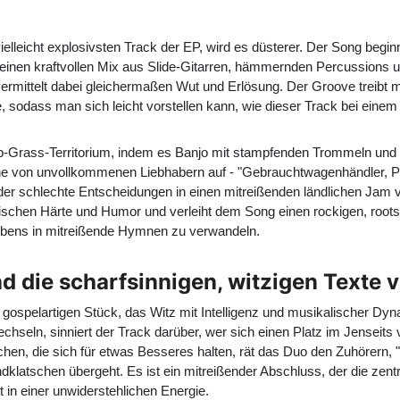
elleicht explosivsten Track der EP, wird es düsterer. Der Song begi
inen kraftvollen Mix aus Slide-Gitarren, hämmernden Percussions u
 vermittelt dabei gleichermaßen Wut und Erlösung. Der Groove treibt m
 sodass man sich leicht vorstellen kann, wie dieser Track bei einem 
p-Grass-Territorium, indem es Banjo mit stampfenden Trommeln und i
 von unvollkommenen Liebhabern auf - "Gebrauchtwagenhändler, Par
der schlechte Entscheidungen in einen mitreißenden ländlichen Jam 
ischen Härte und Humor und verleiht dem Song einen rockigen, rootsig
Lebens in mitreißende Hymnen zu verwandeln.
d die scharfsinnigen, witzigen Texte 
ospelartigen Stück, das Witz mit Intelligenz und musikalischer Dyn
ln, sinniert der Track darüber, wer sich einen Platz im Jenseits v
en, die sich für etwas Besseres halten, rät das Duo den Zuhörern, "
ndklatschen übergeht. Es ist ein mitreißender Abschluss, der die z
 in einer unwiderstehlichen Energie.