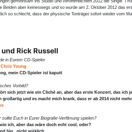
ngen gemeinsam ins Studio und veröffentlichten 2012 die Single "I 
die Beiden aber keineswegs und so wurde am 2. Oktober 2012 das ers
sichtlich so schlecht, dass der physische Tonträger sofort wieder vo
und Rick Russell
de in Eurem CD-Spieler
n
Chris Young
g, mein CD-Spieler ist kaputt
isches Vorbild?
t sich jetzt wie ein Cliché an, aber das erste Konzert, das ich 
hn großartig und es macht mich krank, dass er ab 2014 nicht meh
ks
sollte Euch in Eurer Biografie-Verfilmung spielen?
ie ich, aber das wäre doch echt cool, oder?
nd bin...nicht wirklich