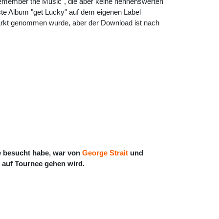
Remember the Music", die aber keine nennenswerten
te Album "get Lucky" auf dem eigenen Label
m Markt genommen wurde, aber der Download ist nach
je besucht habe, war von
George Strait
und
r auf Tournee gehen wird.