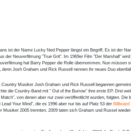
ans ist der Name Lucky Ned Pepper längst ein Begriff. Es ist der N
us der Neuverfilmung "True Grit". Im 1969er Film "Der Marshall" wird 
uverfilmung hat Barry Pepper die Rolle übernommen. Nun müssen 
 denn Josh Graham und Rick Russell nennen ihr neues Duo ebenfal
n Country Musiker Josh Graham und Rick Russell begannen gemeins
ichte die Country-Band mit " Out of the Burrow" ihre erste EP. Drei we
e Match", von denen aber nur zwei veröffentlicht wurden, folgten. Die
 Lead Your Mind", die es 1996 aber nur bis auf Platz 53 der
Billboar
 der Musiker 2005 trennten. 2009 taten sich Graham und Russel wi