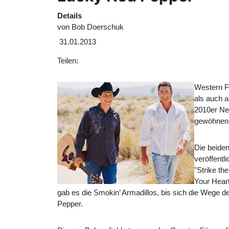
Details
von
Bob Doerschuk
31.01.2013
Teilen:
Western F
als auch a
2010er Ne
gewöhnen,
Die beide
veröffentl
"Strike th
Your Heart
gab es die Smokin’ Armadillos, bis sich die Wege
Pepper.