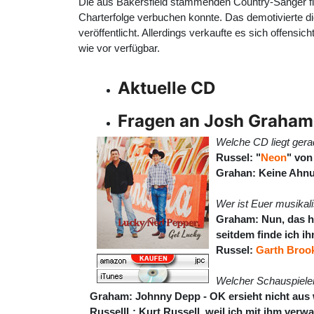
Die aus Bakersfield stammenden Country-Sänger fi
Charterfolge verbuchen konnte. Das demotivierte 
veröffentlicht. Allerdings verkaufte es sich offen
wie vor verfügbar.
Aktuelle CD
Fragen an Josh Graham 
Welche CD liegt gera
Russel: "
Neon
" vo
Grahan: Keine Ahnun
Wer ist Euer musikal
Graham: Nun, das hör
seitdem finde ich i
Russel:
Garth Broo
Welcher Schauspieler 
Graham: Johnny Depp - OK ersieht nicht aus w
RussellL: Kurt Russell, weil ich mit ihm verwa