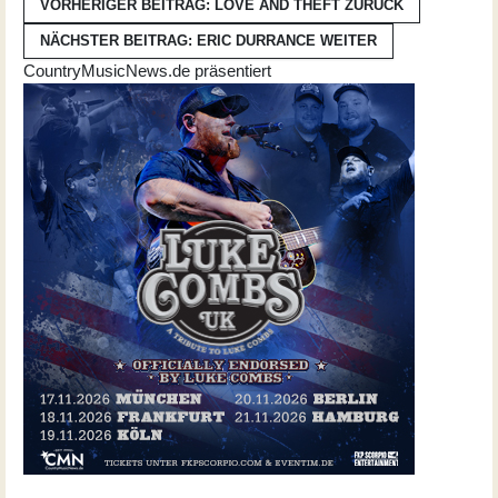
VORHERIGER BEITRAG: LOVE AND THEFT
ZURÜCK
NÄCHSTER BEITRAG: ERIC DURRANCE
WEITER
CountryMusicNews.de präsentiert