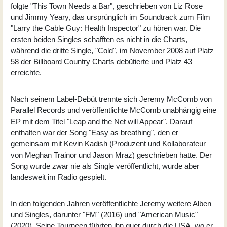
folgte "This Town Needs a Bar", geschrieben von Liz Rose
und Jimmy Yeary, das ursprünglich im Soundtrack zum Film
"Larry the Cable Guy: Health Inspector" zu hören war. Die
ersten beiden Singles schafften es nicht in die Charts,
während die dritte Single, "Cold", im November 2008 auf Platz
58 der Billboard Country Charts debütierte und Platz 43
erreichte.
Nach seinem Label-Debüt trennte sich Jeremy McComb von
Parallel Records und veröffentlichte McComb unabhängig eine
EP mit dem Titel "
Leap and the Net will Appear
". Darauf
enthalten war der Song "Easy as breathing", den er
gemeinsam mit Kevin Kadish (Produzent und Kollaborateur
von Meghan Trainor und Jason Mraz) geschrieben hatte. Der
Song wurde zwar nie als Single veröffentlicht, wurde aber
landesweit im Radio gespielt.
In den folgenden Jahren veröffentlichte Jeremy weitere Alben
und Singles, darunter "FM" (2016) und "American Music"
(2020). Seine Tourneen führten ihn quer durch die USA, wo er