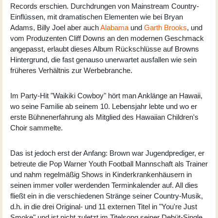
Records erschien. Durchdrungen von Mainstream Country-
Einflüssen, mit dramatischen Elementen wie bei Bryan
Adams, Billy Joel aber auch
Alabama
und
Garth Brooks
, und
vom Produzenten Cliff Downs an den modernen Geschmack
angepasst, erlaubt dieses Album Rückschlüsse auf Browns
Hintergrund, die fast genauso unerwartet ausfallen wie sein
früheres Verhältnis zur Werbebranche.
Im Party-Hit "Waikiki Cowboy" hört man Anklänge an Hawaii,
wo seine Familie ab seinem 10. Lebensjahr lebte und wo er
erste Bühnenerfahrung als Mitglied des Hawaiian Children's
Choir sammelte.
Das ist jedoch erst der Anfang: Brown war Jugendprediger, er
betreute die Pop Warner Youth Football Mannschaft als Trainer
und nahm regelmäßig Shows in Kinderkrankenhäusern in
seinen immer voller werdenden Terminkalender auf. All dies
fließt ein in die verschiedenen Stränge seiner Country-Musik,
d.h. in die drei Original- und 11 externen Titel in "You're Just
Smoke" und ist nicht zuletzt im Titelsong seiner Debüt-Single