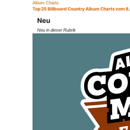
Album Charts
Top 25 Billboard Country Album Charts vom 8
Neu
Neu in dieser Rubrik