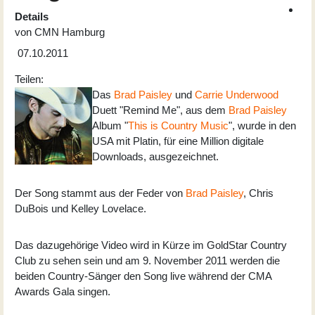
Details
von
CMN Hamburg
07.10.2011
Teilen:
Das
Brad Paisley
und
Carrie Underwood
Duett "Remind Me", aus dem
Brad Paisley
Album "
This is Country Music
", wurde in den
USA mit Platin, für eine Million digitale
Downloads, ausgezeichnet.
Der Song stammt aus der Feder von
Brad Paisley
, Chris
DuBois und Kelley Lovelace.
Das dazugehörige Video wird in Kürze im GoldStar Country
Club zu sehen sein und am 9. November 2011 werden die
beiden Country-Sänger den Song live während der CMA
Awards Gala singen.