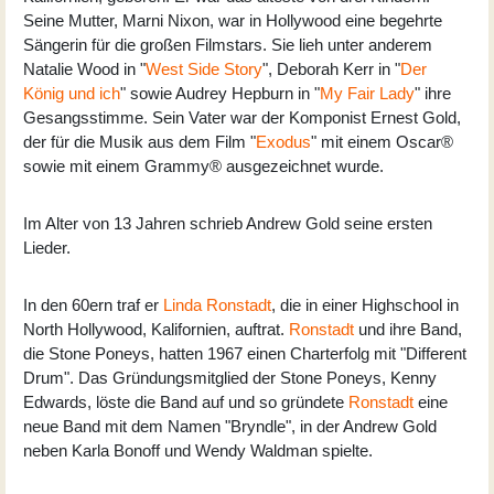
Seine Mutter, Marni Nixon, war in Hollywood eine begehrte
Sängerin für die großen Filmstars. Sie lieh unter anderem
Natalie Wood in "
West Side Story
", Deborah Kerr in "
Der
König und ich
" sowie Audrey Hepburn in "
My Fair Lady
" ihre
Gesangsstimme. Sein Vater war der Komponist Ernest Gold,
der für die Musik aus dem Film "
Exodus
" mit einem Oscar®
sowie mit einem Grammy® ausgezeichnet wurde.
Im Alter von 13 Jahren schrieb Andrew Gold seine ersten
Lieder.
In den 60ern traf er
Linda Ronstadt
, die in einer Highschool in
North Hollywood, Kalifornien, auftrat.
Ronstadt
und ihre Band,
die Stone Poneys, hatten 1967 einen Charterfolg mit "Different
Drum". Das Gründungsmitglied der Stone Poneys, Kenny
Edwards, löste die Band auf und so gründete
Ronstadt
eine
neue Band mit dem Namen "Bryndle", in der Andrew Gold
neben Karla Bonoff und Wendy Waldman spielte.