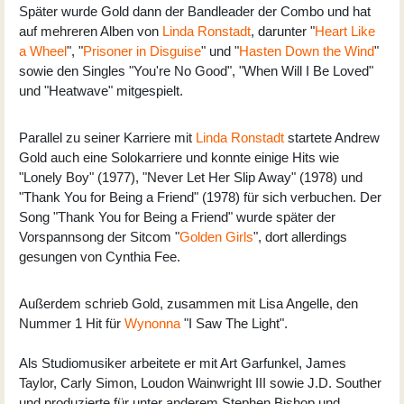
Später wurde Gold dann der Bandleader der Combo und hat
auf mehreren Alben von
Linda Ronstadt
, darunter "
Heart Like
a Wheel
", "
Prisoner in Disguise
" und "
Hasten Down the Wind
"
sowie den Singles "You're No Good", "When Will I Be Loved"
und "Heatwave" mitgespielt.
Parallel zu seiner Karriere mit
Linda Ronstadt
startete Andrew
Gold auch eine Solokarriere und konnte einige Hits wie
"Lonely Boy" (1977), "Never Let Her Slip Away" (1978) und
"Thank You for Being a Friend" (1978) für sich verbuchen. Der
Song "Thank You for Being a Friend" wurde später der
Vorspannsong der Sitcom "
Golden Girls
", dort allerdings
gesungen von Cynthia Fee.
Außerdem schrieb Gold, zusammen mit Lisa Angelle, den
Nummer 1 Hit für
Wynonna
"I Saw The Light".
Als Studiomusiker arbeitete er mit Art Garfunkel, James
Taylor, Carly Simon, Loudon Wainwright III sowie J.D. Souther
und produzierte für unter anderem Stephen Bishop und