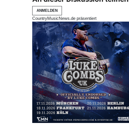
ANMELDEN
CountryMusicNews.de präsentiert