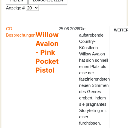
FILTER
ZURÜCKSETZEN
Anzeige #
CD
25.06.2026
Die
WEITE
Willow
Besprechungen
aufstrebende
Country-
Avalon
Künstlerin
- Pink
Willow Avalon
Pocket
hat sich schnell
einen Platz als
Pistol
eine der
faszinierendsten
neuen Stimmen
des Genres
erobert, indem
sie prägnantes
Storytelling mit
einer
furchtlosen,