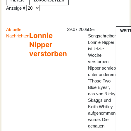
FILTER
ZURÜCKSETZEN
Anzeige #
Aktuelle
29.07.2005
Der
WEIT
Lonnie
Nachrichten
Songschreiber
Lonnie Nipper
Nipper
ist letzte
verstorben
Woche
verstorben.
Nipper schrieb
unter anderem
"Those Two
Blue Eyes",
das von Ricky
Skaggs und
Keith Whitley
aufgenommen
wurde. Die
genauen