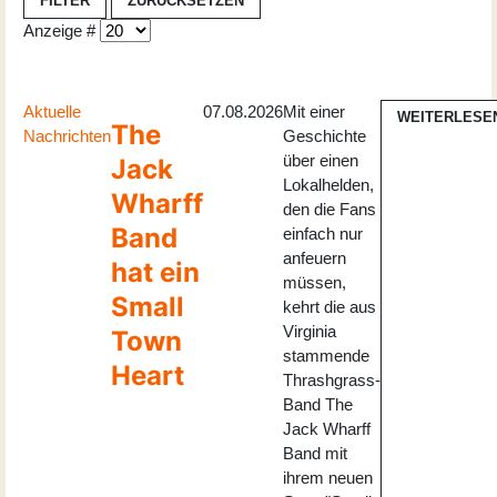
FILTER
ZURÜCKSETZEN
Anzeige #
Aktuelle
07.08.2026
Mit einer
WEITERLESE
The
Nachrichten
Geschichte
über einen
Jack
Lokalhelden,
Wharff
den die Fans
Band
einfach nur
anfeuern
hat ein
müssen,
Small
kehrt die aus
Virginia
Town
stammende
Heart
Thrashgrass-
Band The
Jack Wharff
Band mit
ihrem neuen