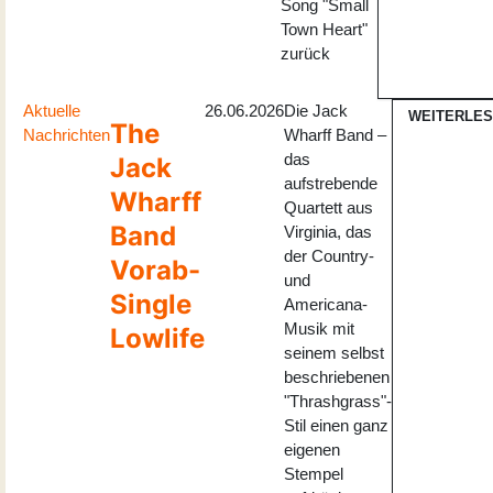
Song "Small
Town Heart"
zurück
Aktuelle
26.06.2026
Die Jack
WEITERLE
The
Nachrichten
Wharff Band –
das
Jack
aufstrebende
Wharff
Quartett aus
Band
Virginia, das
der Country-
Vorab-
und
Single
Americana-
Musik mit
Lowlife
seinem selbst
beschriebenen
"Thrashgrass"-
Stil einen ganz
eigenen
Stempel