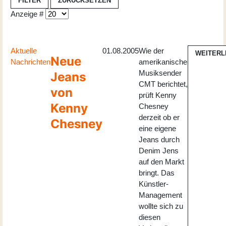
FILTER
ZURÜCKSETZEN
Anzeige #
Aktuelle
01.08.2005
Wie der
WEITERL
Neue
Nachrichten
amerikanische
Musiksender
Jeans
CMT berichtet,
von
prüft Kenny
Kenny
Chesney
derzeit ob er
Chesney
eine eigene
Jeans durch
Denim Jens
auf den Markt
bringt. Das
Künstler-
Management
wollte sich zu
diesen