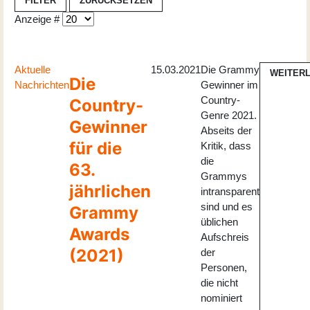
FILTER
ZURÜCKSETZEN
Anzeige #
Aktuelle
15.03.2021
Die Grammy
WEITER
Die
Nachrichten
Gewinner im
Country-
Country-
Genre 2021.
Gewinner
Abseits der
für die
Kritik, dass
die
63.
Grammys
jährlichen
intransparent
sind und es
Grammy
üblichen
Awards
Aufschreis
(2021)
der
Personen,
die nicht
nominiert