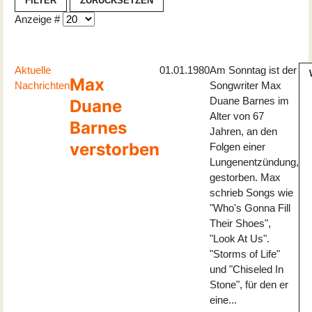
FILTER
ZURÜCKSETZEN
Anzeige #
Aktuelle
01.01.1980
Am Sonntag ist der
Max
Nachrichten
Songwriter Max
Duane Barnes im
Duane
Alter von 67
Barnes
Jahren, an den
verstorben
Folgen einer
Lungenentzündung,
gestorben. Max
schrieb Songs wie
"Who's Gonna Fill
Their Shoes",
"Look At Us".
"Storms of Life"
und "Chiseled In
Stone", für den er
eine...