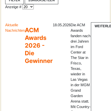
FILTER
ZURÜCKSETZEN
Anzeige #
Aktuelle
18.05.2026
Die ACM
WEITERL
ACM
Nachrichten
Awards
fanden nach
Awards
drei Jahren
2026 -
im Ford
Die
Center at
The Star in
Gewinner
Frisco,
Texas,
wieder in
Las Vegas
in der MGM
Grand
Garden
Arena statt.
Mit Country-