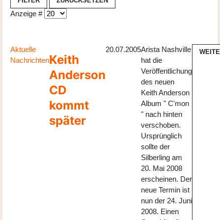
FILTER
ZURÜCKSETZEN
Anzeige #
Aktuelle
20.07.2005
Arista Nashville
WEIT
Keith
Nachrichten
hat die
Veröffentlichung
Anderson
des neuen
CD
Keith Anderson
kommt
Album " C'mon
" nach hinten
später
verschoben.
Ursprünglich
sollte der
Silberling am
20. Mai 2008
erscheinen. Der
neue Termin ist
nun der 24. Juni
2008. Einen