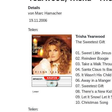
Details
von
Marc Hamacher
19.11.2006
Teilen:
Trisha Yearwood
The Sweetest Gift
01. Sweet Little Jesu
02. Reindeer Boogie
03. Take a Walk Thro
04. Santa Claus Is Ba
05. It Wasn't His Child
06. Away in a Manger
07. Sweetest Gift
08. There's a New Kid
09. Let It Snow! Let It
10. Christmas Song
Teilen: