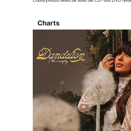
CountryMusicNews.de listet die CD- und DVD Neu
Charts