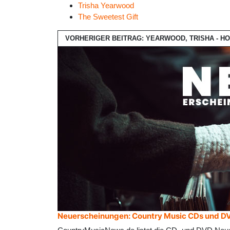
Trisha Yearwood
The Sweetest Gift
VORHERIGER BEITRAG: YEARWOOD, TRISHA - H
Neuerscheinungen: Country Music CDs und D