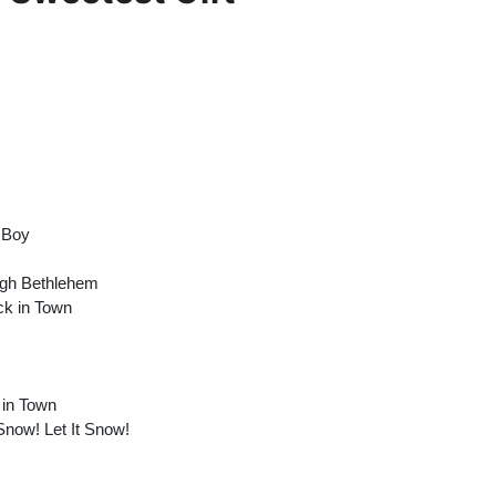
s Boy
ugh Bethlehem
ck in Town
 in Town
 Snow! Let It Snow!